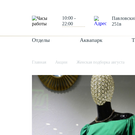
10:00 -
Павловский
22:00
251в
Отделы
Аквапарк
Т
Главная
Акции
Женская подборка августа