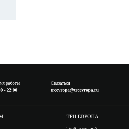
мя работы
Связаться
0 - 22:00
trcevropa@trcevropa.ru
АМ
ТРЦ ЕВРОПА
Твой выходной