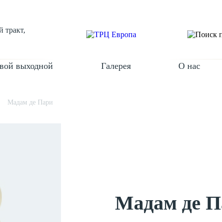
 тракт,
вой выходной
Галерея
О нас
Мадам де Пари
Мадам де П